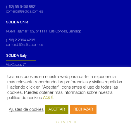
(+52) 55 6496 8821
comercial@solida.com.es
SÓLIDA Chile
Nueva Tajamar 183, of 1111, Las Condes, Santiago
(+56) 2 2364 4298
comercial@solida.com.es
SÓLIDA Italy
Via Cavour, 71
Roma Italia
Usamos cookies en nuestra web para darte la experiencia
(+39) 069 450 5652
más relevante recordando tus preferencias y visitas repetidas.
commerciale@solidarinnovabili.it
Haciendo click en "Aceptar", consientes el uso de todas las
cookies. Puedes obtener más información sobre nuestra
SÓLIDA Portugal
política de cookies
AQUÍ.
Praça Mouzinho de Albuquerque, 113, 5º,
Porto
Ajustes de cookies
ACEPTAR
RECHAZAR
(+351)
931 173 890
fduarte@solida.pt
ES
EN
PT
IT