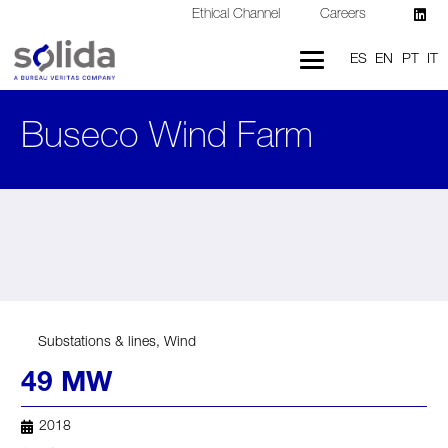
Ethical Channel
Careers
ES
EN
PT
IT
Buseco Wind Farm
Substations & lines
,
Wind
49 MW
2018