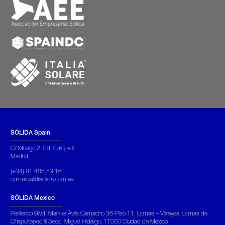
SÓLIDA Spain
C/ Musgo 2, Ed. Europa II
Madrid
(+34) 91 485 53 16
comercial@solida.com.es
SÓLIDA Mexico
Periferico Blvd. Manuel Ávila Camacho 36-Piso 11, Lomas – Virreyes, Lomas de
Chapultepec III Secc, Miguel Hidalgo, 11000 Ciudad de México