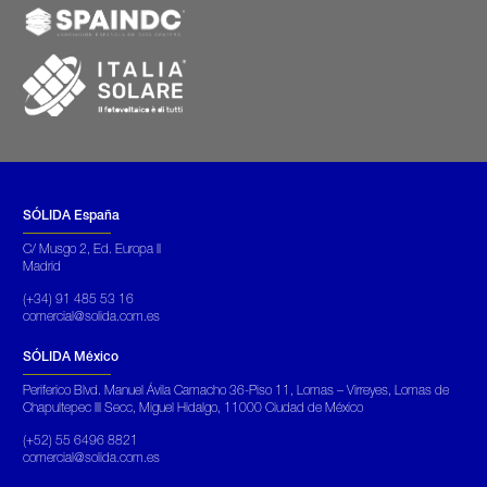
SÓLIDA España
C/ Musgo 2, Ed. Europa II
Madrid
(+34) 91 485 53 16
comercial@solida.com.es
SÓLIDA México
Periferico Blvd. Manuel Ávila Camacho 36-Piso 11, Lomas – Virreyes, Lomas de
Chapultepec III Secc, Miguel Hidalgo, 11000 Ciudad de México
(+52) 55 6496 8821
comercial@solida.com.es