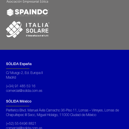
SÓLIDA España
C/ Musgo 2, Ed. Europa II
Madrid
(+34) 91 485 53 16
comercial@solida.com.es
SÓLIDA México
Periferico Blvd. Manuel Ávila Camacho 36-Piso 11, Lomas – Virreyes, Lomas de
Chapultepec III Secc, Miguel Hidalgo, 11000 Ciudad de México
(+52) 55 6496 8821
comercial@solida.com.es