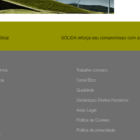
lica!
SÓLIDA reforça seu compromisso com a in
omos
Trabalhe conosco
cia
Canal Ético
Qualidade
Declaraçao Direitos Humanos
Aviso Legal
Política de Cookies
Política de privacidade
: