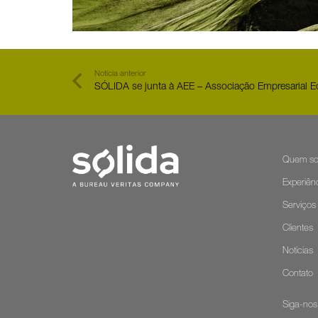
Noticia anterior
SÓLIDA se junta à AEE – Associação Empresarial Eó
Quem s
Experiên
Serviços
Clientes
Notícias
Contato
Siga-nos