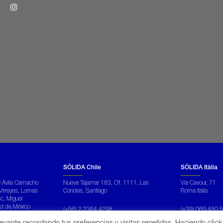
SÓLIDA Chile
SÓLIDA Itàlia
el Ávila Camacho
Nueva Tajamar 183, Of. 1111, Las
Via Cavour, 71
Virreyes, Lomas
Condes, Santiago
Roma Italia
cc, Miguel
ad de México
(+56) 2 2364 4298
(+39) 069 450 
comercial@solida.com.es
commerciale@solid