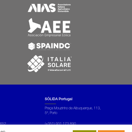
SÓLIDA Portugal
Praça Mouzinho de Albuquerque, 113,
5º,
Porto
5652
(+351)
931 173 890
arinnovabili.it
fduarte@solida.pt