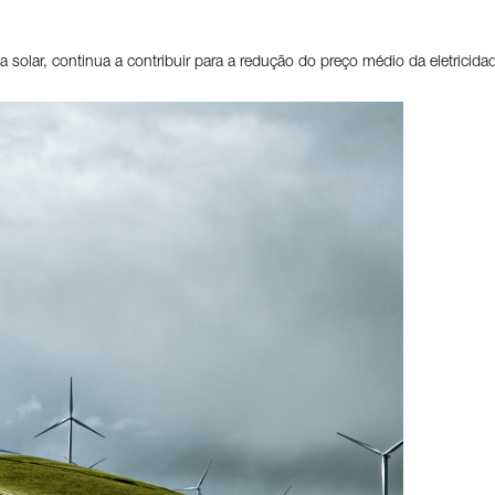
 solar, continua a contribuir para a redução do preço médio da eletrici