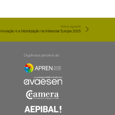
Noticia siguiente
ovação e a hibridização na Intersolar Europe 2025
Orgulhosos parceiros de: