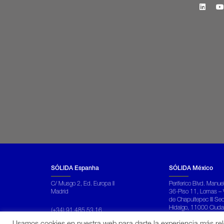
SÓLIDA Espanha
SÓLIDA México
C/ Musgo 2, Ed. Europa II
Periferico Blvd. Manu
Madrid
36-Piso 11, Lomas – 
de Chapultepec III Se
Hidalgo, 11000 Ciud
(+34) 91 485 53 16
comercial@solida.com.es