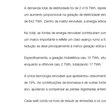
A demanda total de eletricidade foi de 2.419 TWh, rep
um aumento proporcional na geração de eletricidade reno
de 643 TWh. Dentro da matriz renovável, a energia eólic
No total, as fontes de energia renovável contribuíram 
um marco importante e reflete um claro avanço rumo a f
redução se deve principalmente à menor geração eólica e
Especificamente, a geração hidrelétrica caiu 10 TWh, 
enquanto a offshore caiu 2 TWh, totalizando 17 TWh.
A única tecnologia renovável que apresentou crescimen
de 19%. As contribuições da biomassa e de outras font
ano, ajudando a compensar as perdas registradas anteri
Cada watt conta na hora de reduzir as emissões e os cu