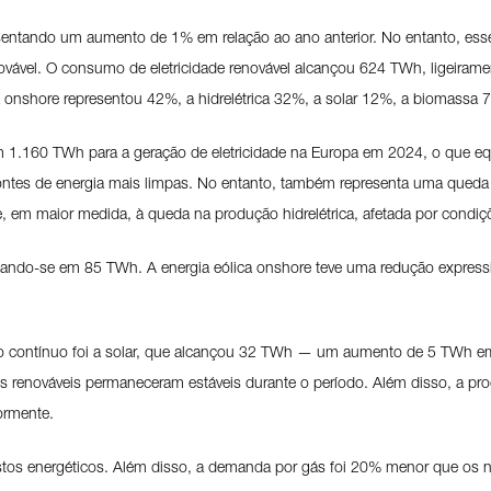
resentando um aumento de 1% em relação ao ano anterior. No entanto, 
vável. O consumo de eletricidade renovável alcançou 624 TWh, ligeirament
a onshore representou 42%, a hidrelétrica 32%, a solar 12%, a biomassa 7
com 1.160 TWh para a geração de eletricidade na Europa em 2024, o que e
ontes de energia mais limpas. No entanto, também representa uma queda 
, em maior medida, à queda na produção hidrelétrica, afetada por condiçõ
situando-se em 85 TWh. A energia eólica onshore teve uma redução expr
to contínuo foi a solar, que alcançou 32 TWh — um aumento de 5 TWh em
es renováveis permaneceram estáveis durante o período. Além disso, a p
ormente.
stos energéticos. Além disso, a demanda por gás foi 20% menor que os n