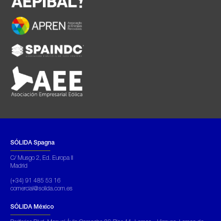
SÓLIDA Spagna
C/ Musgo 2, Ed. Europa II
Madrid
(+34) 91 485 53 16
comercial@solida.com.es
SÓLIDA México