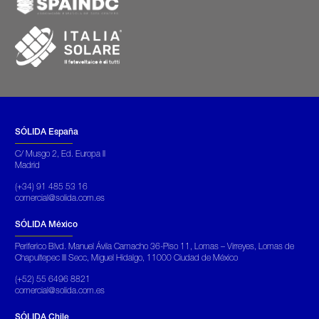
SÓLIDA España
C/ Musgo 2, Ed. Europa II
Madrid
(+34) 91 485 53 16
comercial@solida.com.es
SÓLIDA México
Periferico Blvd. Manuel Ávila Camacho 36-Piso 11, Lomas – Virreyes, Lomas de
Chapultepec III Secc, Miguel Hidalgo, 11000 Ciudad de México
(+52) 55 6496 8821
comercial@solida.com.es
SÓLIDA Chile