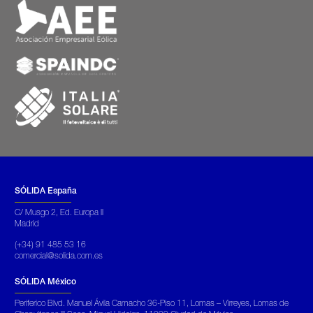
SÓLIDA España
C/ Musgo 2, Ed. Europa II
Madrid
(+34) 91 485 53 16
comercial@solida.com.es
SÓLIDA México
Periferico Blvd. Manuel Ávila Camacho 36-Piso 11, Lomas – Virreyes, Lomas de