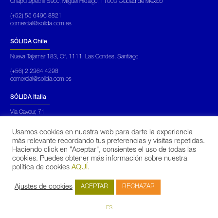
Chapultepec III Secc, Miguel Hidalgo, 11000 Ciudad de México
(+52) 55 6496 8821
comercial@solida.com.es
SÓLIDA Chile
Nueva Tajamar 183, Of. 1111, Las Condes, Santiago
(+56) 2 2364 4298
comercial@solida.com.es
SÓLIDA Italia
Via Cavour, 71
Roma
Usamos cookies en nuestra web para darte la experiencia
(+39) 069 450 5652
más relevante recordando tus preferencias y visitas repetidas.
commerciale@solidarinnovabili.it
Haciendo click en "Aceptar", consientes el uso de todas las
cookies. Puedes obtener más información sobre nuestra
SÓLIDA Portugal
política de cookies
AQUÍ.
Praça Mouzinho de Albuquerque, 113, 5º,
Porto
Ajustes de cookies
ACEPTAR
RECHAZAR
(+351)
931 173 890
fduarte@solida.pt
ES